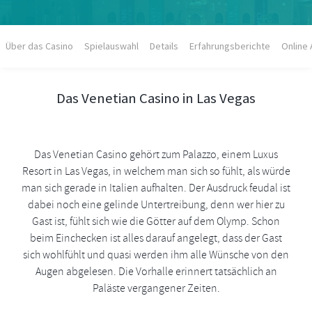
Über das Casino
Spielauswahl
Details
Erfahrungsberichte
Online 
Das Venetian Casino in Las Vegas
Das Venetian Casino gehört zum Palazzo, einem Luxus
Resort in Las Vegas, in welchem man sich so fühlt, als würde
man sich gerade in Italien aufhalten. Der Ausdruck feudal ist
dabei noch eine gelinde Untertreibung, denn wer hier zu
Gast ist, fühlt sich wie die Götter auf dem Olymp. Schon
beim Einchecken ist alles darauf angelegt, dass der Gast
sich wohlfühlt und quasi werden ihm alle Wünsche von den
Augen abgelesen. Die Vorhalle erinnert tatsächlich an
Paläste vergangener Zeiten.