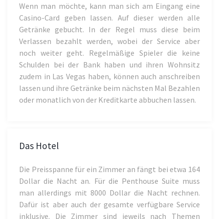
Wenn man möchte, kann man sich am Eingang eine
Casino-Card geben lassen. Auf dieser werden alle
Getränke gebucht. In der Regel muss diese beim
Verlassen bezahlt werden, wobei der Service aber
noch weiter geht. Regelmäßige Spieler die keine
Schulden bei der Bank haben und ihren Wohnsitz
zudem in Las Vegas haben, können auch anschreiben
lassen und ihre Getränke beim nächsten Mal Bezahlen
oder monatlich von der Kreditkarte abbuchen lassen.
Das Hotel
Die Preisspanne für ein Zimmer an fängt bei etwa 164
Dollar die Nacht an. Für die Penthouse Suite muss
man allerdings mit 8000 Dollar die Nacht rechnen.
Dafür ist aber auch der gesamte verfügbare Service
inklusive. Die Zimmer sind jeweils nach Themen