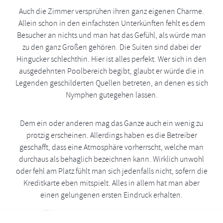
Auch die Zimmer versprühen ihren ganz eigenen Charme.
Allein schon in den einfachsten Unterkünften fehlt es dem
Besucher an nichts und man hat das Gefühl, als würde man
zu den ganz Großen gehören. Die Suiten sind dabei der
Hingucker schlechthin. Hier ist alles perfekt. Wer sich in den
ausgedehnten Poolbereich begibt, glaubt er würde die in
Legenden geschilderten Quellen betreten, an denen es sich
Nymphen gutegehen lassen.
Dem ein oder anderen mag das Ganze auch ein wenig zu
protzig erscheinen. Allerdings haben es die Betreiber
geschafft, dass eine Atmosphäre vorherrscht, welche man
durchaus als behaglich bezeichnen kann. Wirklich unwohl
oder fehl am Platz fühlt man sich jedenfalls nicht, sofern die
Kreditkarte eben mitspielt. Alles in allem hat man aber
einen gelungenen ersten Eindruck erhalten.