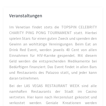
Veranstaltungen
Im Venetian findet stets die TOPSPIN CELEBRITY
CHARITY PING PONG TOURNAMENT statt. Hierbei
spielen Stars für einen guten Zweck und spenden den
Gewinn an wohltätige Vereinigungen. Beim Eat an
Drink Red Event, werden jeweils 40 Cent von allen
Einnahmen für HIV-Karnke gespendet. Mit diesem
Geld werden die entsprechenden Medikamente bei
Bedürftigen finanziert. Das Event findet in allen Bars
und Restaurants des Palazoo statt, und jeder kann
daran teilnehmen.
Bei der LAS VEGAS RESTAURANT WEEK sind alle
namhaften Restaurants der Stadt im Casino
vertreten. Hier kann nach Herzenslust gekostet und
verkostet werden. Geniale Kreationen werden