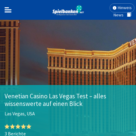
Hinweis
News
Venetian Casino Las Vegas Test – alles
wissenswerte auf einen Blick
Las Vegas, USA
3 Berichte