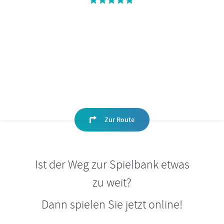
Zur Route
Ist der Weg zur Spielbank etwas
zu weit?
Dann spielen Sie jetzt online!