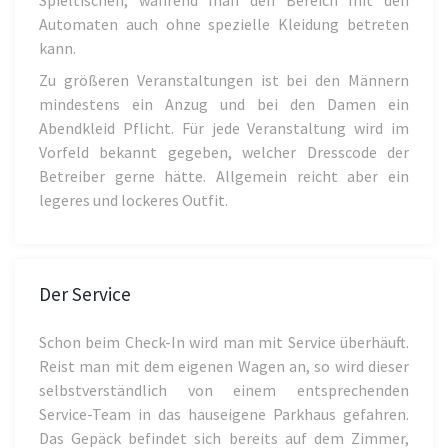
Automaten auch ohne spezielle Kleidung betreten
kann.
Zu größeren Veranstaltungen ist bei den Männern
mindestens ein Anzug und bei den Damen ein
Abendkleid Pflicht. Für jede Veranstaltung wird im
Vorfeld bekannt gegeben, welcher Dresscode der
Betreiber gerne hätte. Allgemein reicht aber ein
legeres und lockeres Outfit.
Der Service
Schon beim Check-In wird man mit Service überhäuft.
Reist man mit dem eigenen Wagen an, so wird dieser
selbstverständlich von einem entsprechenden
Service-Team in das hauseigene Parkhaus gefahren.
Das Gepäck befindet sich bereits auf dem Zimmer,