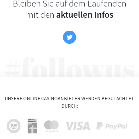
Bleiben Sie auf dem Laufenden
aktuellen Infos
mit den
UNSERE ONLINE CASINOANBIETER WERDEN BEGUTACHTET
DURCH: