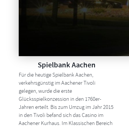
Spielbank Aachen
Für die heutige Spielbank Aachen,
verkehrsgünstig im Aachener Tivoli
gelegen, wurde die erste
Glücksspielkonzession in den 1760er-
Jahren erteilt. Bis zum Umzug im Jahr 2015
in den Tivoli befand sich das Casino im
Aachener Kurhaus. Im Klassischen Bereich