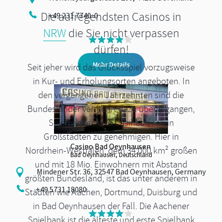
Die aufregendsten Casinos in
+49 231 7740-0
NRW
die Sie nicht verpassen
dürfen!
Mehr Details
Seit jeher wird das Glücksspiel vorzugsweise
in Kur- und Erholungsorten angeboten. In
den vergangenen Jahrzehnten sind die
Bundesländer vermehrt dazu übergegangen,
Spielbanken und Casinos auch in
Großstädten zu genehmigen. Hier in
Casino Bad Oeynhausen
Nordrhein-Westfalen, dem 34.000 km² großen
Bad Oeynhausen, Deutschland
und mit 18 Mio. Einwohnern mit Abstand
Mindener Str. 36, 32547 Bad Oeynhausen, Germany
größten Bundesland, ist das unter anderem in
+49 5731 18080
Städten wie Aachen, Dortmund, Duisburg und
in Bad Oeynhausen der Fall. Die Aachener
Spielbank ist die älteste und erste Spielbank