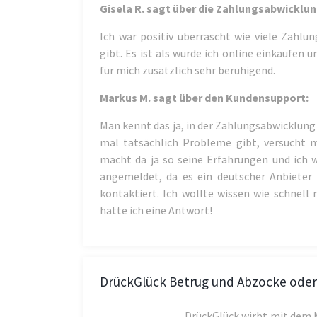
Gisela R. sagt über die Zahlungsabwicklun
Ich war positiv überrascht wie viele Zahlu
gibt. Es ist als würde ich online einkaufen 
für mich zusätzlich sehr beruhigend.
Markus M. sagt über den Kundensupport:
Man kennt das ja, in der Zahlungsabwicklung
mal tatsächlich Probleme gibt, versucht 
macht da ja so seine Erfahrungen und ich w
angemeldet, da es ein deutscher Anbieter
kontaktiert. Ich wollte wissen wie schnell
hatte ich eine Antwort!
DrückGlück Betrug und Abzocke oder 
DrückGlück wirbt mit dem 