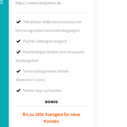
https://www.stargames.de
Attraktiver Willkommensbonus mit
hervorragenden Umsatzbedingungen
PayPal-Zahlungen möglich
Reichhaltiges NetEnt und Novomatic
Spielangebot
Seriositätsgarantie mittels
deutscher Lizenz
Mobile App vorhanden
BONUS
Bis zu 100€ Startgeld für neue
Kunden