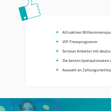
Attraktives Willkommenspa
VIP-Treueprogramm
Seriöser Anbieter mit deutsc
Die besten Spielautomaten 
Auswahl an Zahlungsmethode