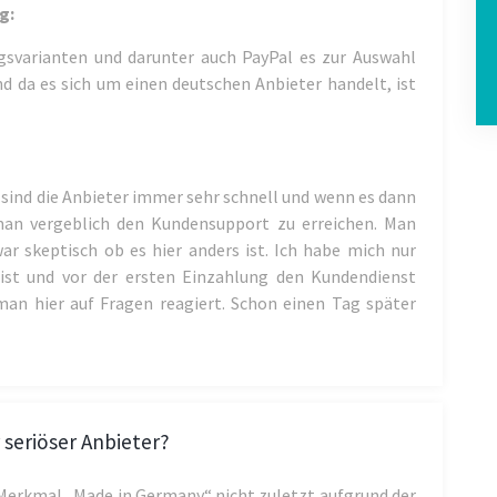
g:
ngsvarianten und darunter auch PayPal es zur Auswahl
und da es sich um einen deutschen Anbieter handelt, ist
 sind die Anbieter immer sehr schnell und wenn es dann
man vergeblich den Kundensupport zu erreichen. Man
ar skeptisch ob es hier anders ist. Ich habe mich nur
 ist und vor der ersten Einzahlung den Kundendienst
 man hier auf Fragen reagiert. Schon einen Tag später
seriöser Anbieter?
Merkmal „Made in Germany“ nicht zuletzt aufgrund der