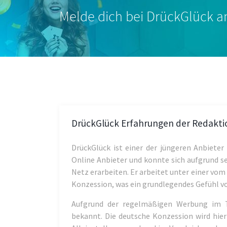
Melde dich bei DrückGlück a
DrückGlück Erfahrungen der Redakt
DrückGlück ist einer der jüngeren Anbiet
Online Anbieter und konnte sich aufgrund s
Netz erarbeiten. Er arbeitet unter einer v
Konzession, was ein grundlegendes Gefühl vo
Aufgrund der regelmäßigen Werbung im TV
bekannt. Die deutsche Konzession wird hier