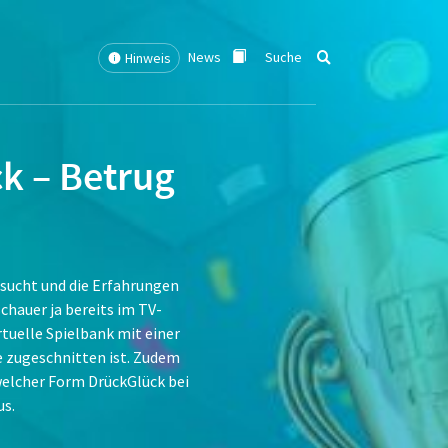
News
Suche
Hinweis
k – Betrug
sucht und die Erfahrungen
hauer ja bereits im TV-
tuelle Spielbank mit einer
 zugeschnitten ist. Zudem
welcher Form DrückGlück bei
us.