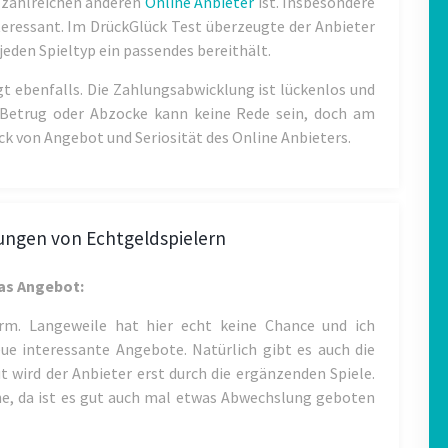
 zahlreichen anderen
Online Anbieter
ist. Insbesondere
nteressant. Im DrückGlück Test überzeugte der Anbieter
jeden Spieltyp ein passendes bereithält.
 ebenfalls. Die Zahlungsabwicklung ist lückenlos und
n Betrug oder Abzocke kann keine Rede sein, doch am
ck von Angebot und Seriosität des Online Anbieters.
ungen von Echtgeldspielern
das Angebot:
rm. Langeweile hat hier echt keine Chance und ich
e interessante Angebote. Natürlich gibt es auch die
ut wird der Anbieter erst durch die ergänzenden Spiele.
iche, da ist es gut auch mal etwas Abwechslung geboten