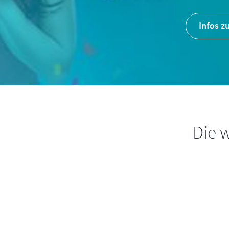
Infos 
Die 