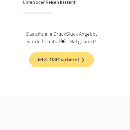
Uhren oder Reisen besteht
Das aktuelle DrückGlück Angebot
wurde bereits
1961
Mal genutzt!
Jetzt 100€ sichern!