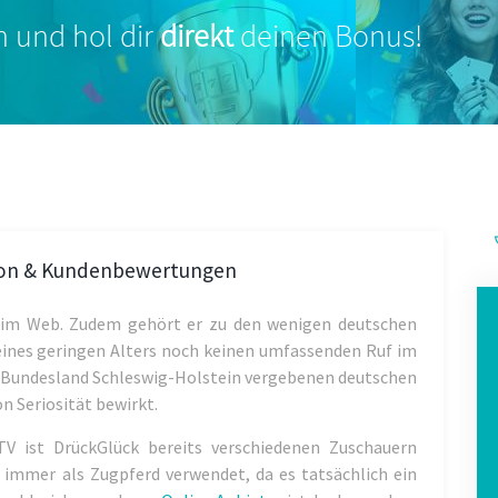
n und hol dir
direkt
deinen Bonus!
ion & Kundenbewertungen
er im Web. Zudem gehört er zu den wenigen deutschen
eines geringen Alters noch keinen umfassenden Ruf im
om Bundesland Schleswig-Holstein vergebenen deutschen
n Seriosität bewirkt.
 ist DrückGlück bereits verschiedenen Zuschauern
 immer als Zugpferd verwendet, da es tatsächlich ein