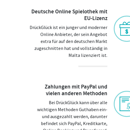
Deutsche Online Spielothek mit
EU-Lizenz
DrückGlück ist ein junger und moderner
Online Anbieter, der sein Angebot
extra für auf den deutschen Markt
zugeschnitten hat und vollständig in
Malta lizenziert ist.
Zahlungen mit PayPal und
vielen anderen Methoden
Bei DrückGlück kann über alle
wichtigen Methoden Guthaben ein-
und ausgezahlt werden, darunter
befindet sich PayPal, Kreditkarte,