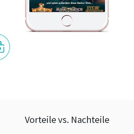
Vorteile vs. Nachteile