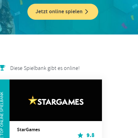
Jetzt online spielen
Diese Spielbank gibt es online!
StarGames
9.8