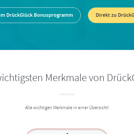
zum DrückGlück Bonusprogramm
Direkt zu Drück
wichtigsten Merkmale von Drück
Alle wichtigen Merkmale in einer Übersicht!