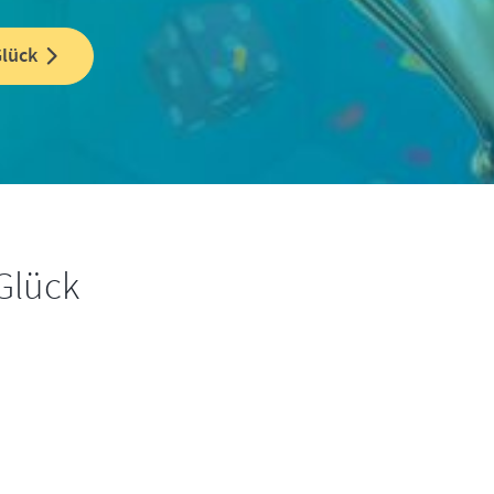
Glück
Glück