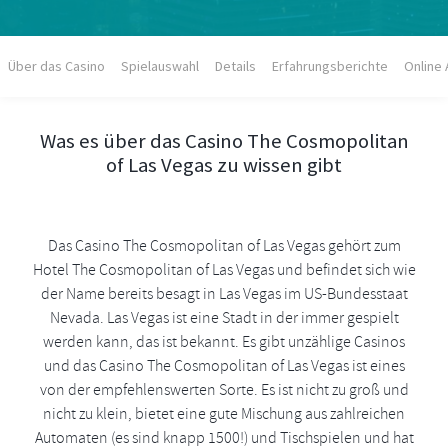
Über das Casino
Spielauswahl
Details
Erfahrungsberichte
Online 
Was es über das Casino The Cosmopolitan
of Las Vegas zu wissen gibt
Das Casino The Cosmopolitan of Las Vegas gehört zum
Hotel The Cosmopolitan of Las Vegas und befindet sich wie
der Name bereits besagt in Las Vegas im US-Bundesstaat
Nevada. Las Vegas ist eine Stadt in der immer gespielt
werden kann, das ist bekannt. Es gibt unzählige Casinos
und das Casino The Cosmopolitan of Las Vegas ist eines
von der empfehlenswerten Sorte. Es ist nicht zu groß und
nicht zu klein, bietet eine gute Mischung aus zahlreichen
Automaten (es sind knapp 1500!) und Tischspielen und hat