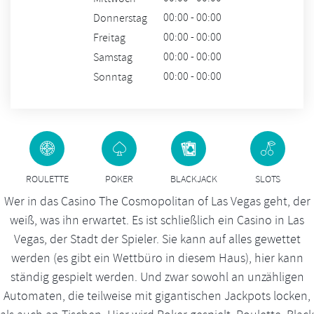
00:00 - 00:00
Donnerstag
00:00 - 00:00
Freitag
00:00 - 00:00
Samstag
00:00 - 00:00
Sonntag
ROULETTE
POKER
BLACKJACK
SLOTS
Wer in das Casino The Cosmopolitan of Las Vegas geht, der
weiß, was ihn erwartet. Es ist schließlich ein Casino in Las
Vegas, der Stadt der Spieler. Sie kann auf alles gewettet
werden (es gibt ein Wettbüro in diesem Haus), hier kann
ständig gespielt werden. Und zwar sowohl an unzähligen
Automaten, die teilweise mit gigantischen Jackpots locken,