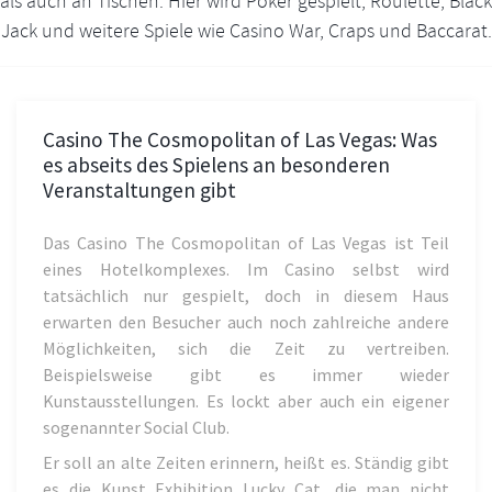
als auch an Tischen. Hier wird Poker gespielt, Roulette, Black
Jack und weitere Spiele wie Casino War, Craps und Baccarat.
Casino The Cosmopolitan of Las Vegas: Was
es abseits des Spielens an besonderen
Veranstaltungen gibt
Das Casino The Cosmopolitan of Las Vegas ist Teil
eines Hotelkomplexes. Im Casino selbst wird
tatsächlich nur gespielt, doch in diesem Haus
erwarten den Besucher auch noch zahlreiche andere
Möglichkeiten, sich die Zeit zu vertreiben.
Beispielsweise gibt es immer wieder
Kunstausstellungen. Es lockt aber auch ein eigener
sogenannter Social Club.
Er soll an alte Zeiten erinnern, heißt es. Ständig gibt
es die Kunst Exhibition Lucky Cat, die man nicht