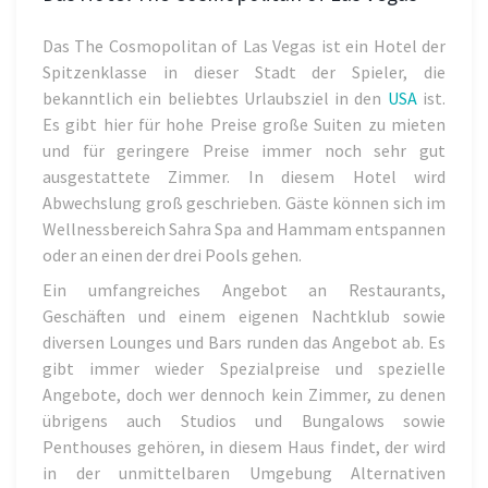
Das The Cosmopolitan of Las Vegas ist ein Hotel der
Spitzenklasse in dieser Stadt der Spieler, die
bekanntlich ein beliebtes Urlaubsziel in den
USA
ist.
Es gibt hier für hohe Preise große Suiten zu mieten
und für geringere Preise immer noch sehr gut
ausgestattete Zimmer. In diesem Hotel wird
Abwechslung groß geschrieben. Gäste können sich im
Wellnessbereich Sahra Spa and Hammam entspannen
oder an einen der drei Pools gehen.
Ein umfangreiches Angebot an Restaurants,
Geschäften und einem eigenen Nachtklub sowie
diversen Lounges und Bars runden das Angebot ab. Es
gibt immer wieder Spezialpreise und spezielle
Angebote, doch wer dennoch kein Zimmer, zu denen
übrigens auch Studios und Bungalows sowie
Penthouses gehören, in diesem Haus findet, der wird
in der unmittelbaren Umgebung Alternativen