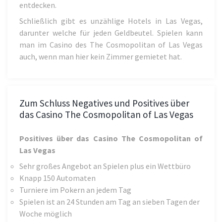
entdecken.
Schließlich gibt es unzählige Hotels in Las Vegas,
darunter welche für jeden Geldbeutel. Spielen kann
man im Casino des The Cosmopolitan of Las Vegas
auch, wenn man hier kein Zimmer gemietet hat.
Zum Schluss Negatives und Positives über
das Casino The Cosmopolitan of Las Vegas
Positives über das Casino The Cosmopolitan of
Las Vegas
Sehr großes Angebot an Spielen plus ein Wettbüro
Knapp 150 Automaten
Turniere im Pokern an jedem Tag
Spielen ist an 24 Stunden am Tag an sieben Tagen der
Woche möglich