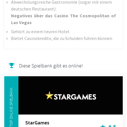
Abwechslungsreiche Gastronomie (sogar mit einem
deutschen Restaurant)
Negatives über das Casino The Cosmopolitan of
Las Vegas
Gehört zu einem teuren Hotel
Bietet Casinokredite, die zu Schulden führen können
Diese Spielbank gibt es online!
StarGames