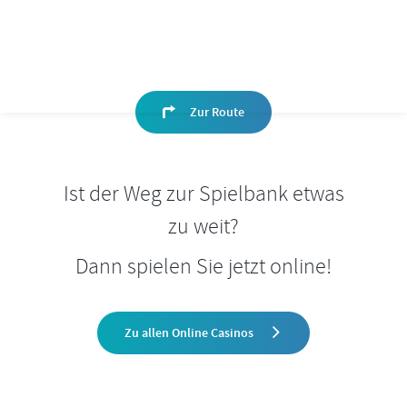
Zur Route
Ist der Weg zur Spielbank etwas
zu weit?
Dann spielen Sie jetzt online!
Zu allen Online Casinos