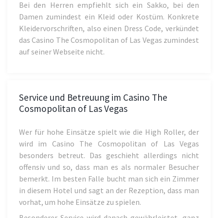
Bei den Herren empfiehlt sich ein Sakko, bei den
Damen zumindest ein Kleid oder Kostüm. Konkrete
Kleidervorschriften, also einen Dress Code, verkündet
das Casino The Cosmopolitan of Las Vegas zumindest
auf seiner Webseite nicht.
Service und Betreuung im Casino The
Cosmopolitan of Las Vegas
Wer für hohe Einsätze spielt wie die High Roller, der
wird im Casino The Cosmopolitan of Las Vegas
besonders betreut. Das geschieht allerdings nicht
offensiv und so, dass man es als normaler Besucher
bemerkt. Im besten Falle bucht man sich ein Zimmer
in diesem Hotel und sagt an der Rezeption, dass man
vorhat, um hohe Einsätze zu spielen.
Besonderer Service wird danach gewährleistet, ganz