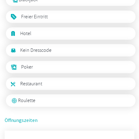
Freier Eintritt
Hotel
Kein Dresscode
Poker
Restaurant
Roulette
Öffnungszeiten