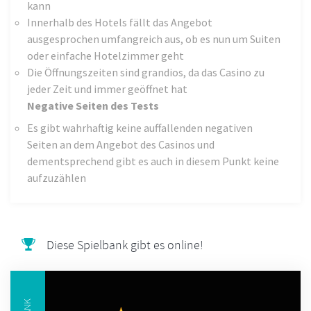
kann
Innerhalb des Hotels fällt das Angebot
ausgesprochen umfangreich aus, ob es nun um Suiten
oder einfache Hotelzimmer geht
Die Öffnungszeiten sind grandios, da das Casino zu
jeder Zeit und immer geöffnet hat
Negative Seiten des Tests
Es gibt wahrhaftig keine auffallenden negativen
Seiten an dem Angebot des Casinos und
dementsprechend gibt es auch in diesem Punkt keine
aufzuzählen
Diese Spielbank gibt es online!