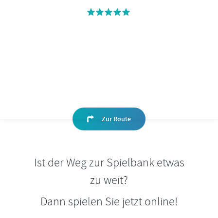
Zur Route
Ist der Weg zur Spielbank etwas
zu weit?
Dann spielen Sie jetzt online!