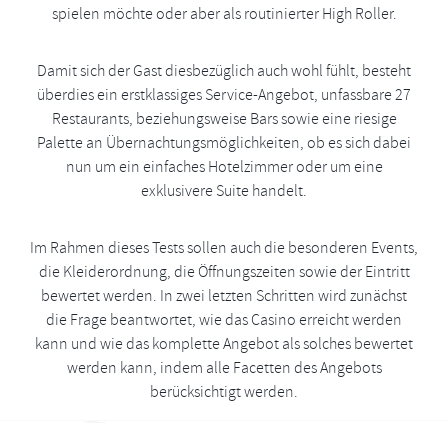
spielen möchte oder aber als routinierter High Roller.
Damit sich der Gast diesbezüglich auch wohl fühlt, besteht
überdies ein erstklassiges Service-Angebot, unfassbare 27
Restaurants, beziehungsweise Bars sowie eine riesige
Palette an Übernachtungsmöglichkeiten, ob es sich dabei
nun um ein einfaches Hotelzimmer oder um eine
exklusivere Suite handelt.
Im Rahmen dieses Tests sollen auch die besonderen Events,
die Kleiderordnung, die Öffnungszeiten sowie der Eintritt
bewertet werden. In zwei letzten Schritten wird zunächst
die Frage beantwortet, wie das Casino erreicht werden
kann und wie das komplette Angebot als solches bewertet
werden kann, indem alle Facetten des Angebots
berücksichtigt werden.