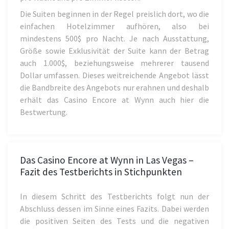
Die Suiten beginnen in der Regel preislich dort, wo die
einfachen Hotelzimmer aufhören, also bei
mindestens 500$ pro Nacht. Je nach Ausstattung,
Größe sowie Exklusivität der Suite kann der Betrag
auch 1.000$, beziehungsweise mehrerer tausend
Dollar umfassen. Dieses weitreichende Angebot lässt
die Bandbreite des Angebots nur erahnen und deshalb
erhält das Casino Encore at Wynn auch hier die
Bestwertung.
Das Casino Encore at Wynn in Las Vegas –
Fazit des Testberichts in Stichpunkten
In diesem Schritt des Testberichts folgt nun der
Abschluss dessen im Sinne eines Fazits. Dabei werden
die positiven Seiten des Tests und die negativen