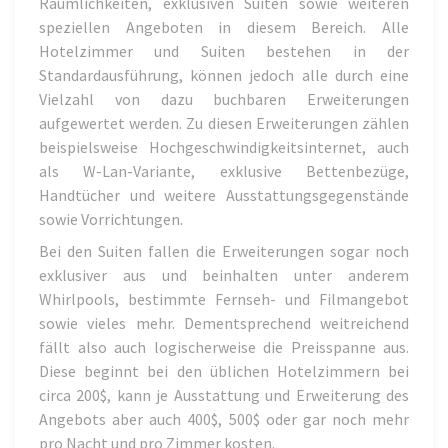
Räumlichkeiten, exklusiven Suiten sowie weiteren
speziellen Angeboten in diesem Bereich. Alle
Hotelzimmer und Suiten bestehen in der
Standardausführung, können jedoch alle durch eine
Vielzahl von dazu buchbaren Erweiterungen
aufgewertet werden. Zu diesen Erweiterungen zählen
beispielsweise Hochgeschwindigkeitsinternet, auch
als W-Lan-Variante, exklusive Bettenbezüge,
Handtücher und weitere Ausstattungsgegenstände
sowie Vorrichtungen.
Bei den Suiten fallen die Erweiterungen sogar noch
exklusiver aus und beinhalten unter anderem
Whirlpools, bestimmte Fernseh- und Filmangebot
sowie vieles mehr. Dementsprechend weitreichend
fällt also auch logischerweise die Preisspanne aus.
Diese beginnt bei den üblichen Hotelzimmern bei
circa 200$, kann je Ausstattung und Erweiterung des
Angebots aber auch 400$, 500$ oder gar noch mehr
pro Nacht und pro Zimmer kosten.