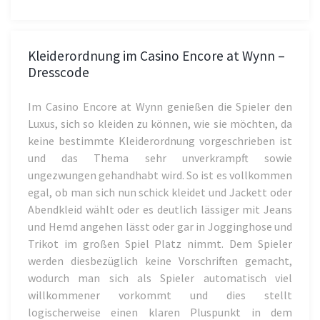
Kleiderordnung im Casino Encore at Wynn –
Dresscode
Im Casino Encore at Wynn genießen die Spieler den
Luxus, sich so kleiden zu können, wie sie möchten, da
keine bestimmte Kleiderordnung vorgeschrieben ist
und das Thema sehr unverkrampft sowie
ungezwungen gehandhabt wird. So ist es vollkommen
egal, ob man sich nun schick kleidet und Jackett oder
Abendkleid wählt oder es deutlich lässiger mit Jeans
und Hemd angehen lässt oder gar in Jogginghose und
Trikot im großen Spiel Platz nimmt. Dem Spieler
werden diesbezüglich keine Vorschriften gemacht,
wodurch man sich als Spieler automatisch viel
willkommener vorkommt und dies stellt
logischerweise einen klaren Pluspunkt in dem