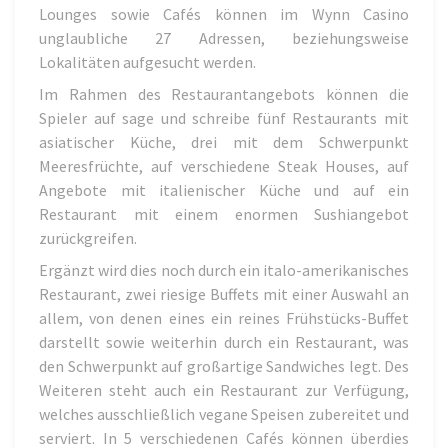
Lounges sowie Cafés können im Wynn Casino
unglaubliche 27 Adressen, beziehungsweise
Lokalitäten aufgesucht werden.
Im Rahmen des Restaurantangebots können die
Spieler auf sage und schreibe fünf Restaurants mit
asiatischer Küche, drei mit dem Schwerpunkt
Meeresfrüchte, auf verschiedene Steak Houses, auf
Angebote mit italienischer Küche und auf ein
Restaurant mit einem enormen Sushiangebot
zurückgreifen.
Ergänzt wird dies noch durch ein italo-amerikanisches
Restaurant, zwei riesige Buffets mit einer Auswahl an
allem, von denen eines ein reines Frühstücks-Buffet
darstellt sowie weiterhin durch ein Restaurant, was
den Schwerpunkt auf großartige Sandwiches legt. Des
Weiteren steht auch ein Restaurant zur Verfügung,
welches ausschließlich vegane Speisen zubereitet und
serviert. In 5 verschiedenen Cafés können überdies