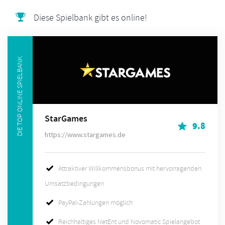
Diese Spielbank gibt es online!
StarGames
9.8
https://www.stargames.de
Attraktiver Willkommensbonus mit hervorragenden
Umsatzbedingungen
PayPal-Zahlungen möglich
Reichhaltiges NetEnt und Novomatic Spielangebot