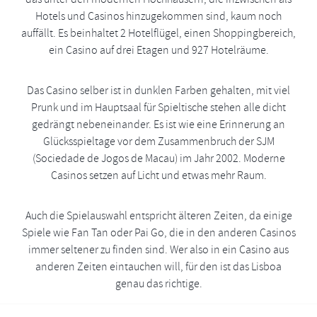
Hotels und Casinos hinzugekommen sind, kaum noch
auffällt. Es beinhaltet 2 Hotelflügel, einen Shoppingbereich,
ein Casino auf drei Etagen und 927 Hotelräume.
Das Casino selber ist in dunklen Farben gehalten, mit viel
Prunk und im Hauptsaal für Spieltische stehen alle dicht
gedrängt nebeneinander. Es ist wie eine Erinnerung an
Glücksspieltage vor dem Zusammenbruch der SJM
(Sociedade de Jogos de Macau) im Jahr 2002. Moderne
Casinos setzen auf Licht und etwas mehr Raum.
Auch die Spielauswahl entspricht älteren Zeiten, da einige
Spiele wie Fan Tan oder Pai Go, die in den anderen Casinos
immer seltener zu finden sind. Wer also in ein Casino aus
anderen Zeiten eintauchen will, für den ist das Lisboa
genau das richtige.