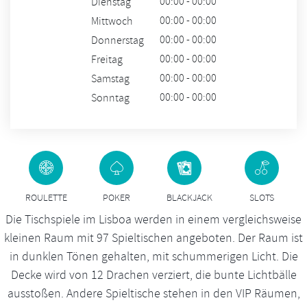
00:00 - 00:00
Dienstag
00:00 - 00:00
Mittwoch
00:00 - 00:00
Donnerstag
00:00 - 00:00
Freitag
00:00 - 00:00
Samstag
00:00 - 00:00
Sonntag
ROULETTE
POKER
BLACKJACK
SLOTS
Die Tischspiele im Lisboa werden in einem vergleichsweise
kleinen Raum mit 97 Spieltischen angeboten. Der Raum ist
in dunklen Tönen gehalten, mit schummerigen Licht. Die
Decke wird von 12 Drachen verziert, die bunte Lichtbälle
ausstoßen. Andere Spieltische stehen in den VIP Räumen,