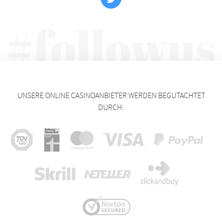
UNSERE ONLINE CASINOANBIETER WERDEN BEGUTACHTET
DURCH: