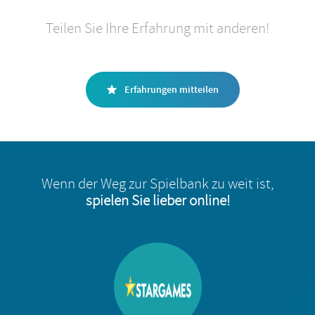
Teilen Sie Ihre Erfahrung mit anderen!
Erfahrungen mitteilen
Wenn der Weg zur Spielbank zu weit ist,
spielen Sie lieber online!