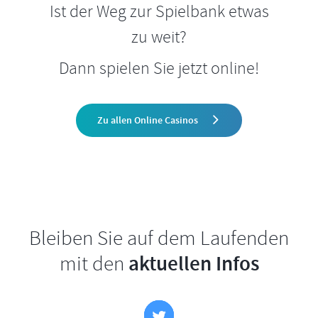
Ist der Weg zur Spielbank etwas
zu weit?
Dann spielen Sie jetzt online!
Zu allen Online Casinos
Bleiben Sie auf dem Laufenden
aktuellen Infos
mit den