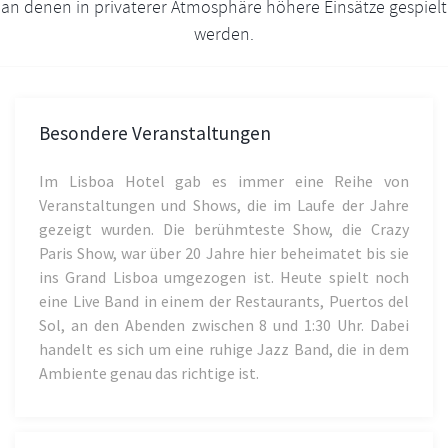
an denen in privaterer Atmosphäre höhere Einsätze gespielt
werden.
Besondere Veranstaltungen
Im Lisboa Hotel gab es immer eine Reihe von
Veranstaltungen und Shows, die im Laufe der Jahre
gezeigt wurden. Die berühmteste Show, die Crazy
Paris Show, war über 20 Jahre hier beheimatet bis sie
ins Grand Lisboa umgezogen ist. Heute spielt noch
eine Live Band in einem der Restaurants, Puertos del
Sol, an den Abenden zwischen 8 und 1:30 Uhr. Dabei
handelt es sich um eine ruhige Jazz Band, die in dem
Ambiente genau das richtige ist.